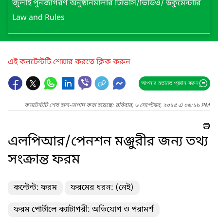
জুলাই পুনর্জাগরণ অনুষ্ঠানমালার টিভিসি/ভিডিও/ ডকুমেন্টারি
Law and Rules
এই কনটেন্টটি শেয়ার করতে ক্লিক করুন
আপনার মতামত প্রদান করুন
কনটেন্টটি শেষ হাল-নাগাদ করা হয়েছে: রবিবার, ৬ সেপ্টেম্বর, ২০১৫ এ ০৬:১৯ PM
এলপিআর/পেনশন মঞ্জুরীর জন্য তথ্য
সংক্রান্ত ফরম
কন্টেন্ট: ফরম
ফরমের ধরন: (নেই)
ফরম পোর্টালে ক্যাটাগরী: অভিযোগ ও পরামর্শ