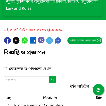
জুলাই পুনর্জাগরণ অনুষ্ঠানমালার টিভিসি/ভিডিও/ ডকুমেন্টারি
Law and Rules
এই কনটেন্টটি শেয়ার করতে ক্লিক করুন
আপনার মতামত প্রদান করুন
বিজ্ঞপ্তি ও প্রজ্ঞাপন
এডভান্সড অপশনগুলো দেখান
পৃষ্ঠা আইটেম
নং
শিরোনাম
ট্যাগ
১
Procurement of Computers,